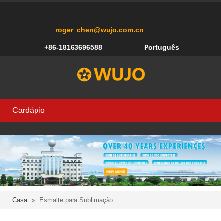
roger_chen@wujo.com.cn
+86-18163696588
Português
Cardápio
Casa
»
Esmalte para Sublimação