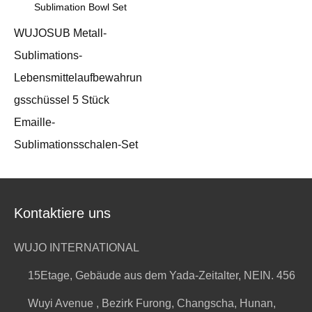
WUJOSUB Metall-
Sublimations-
Lebensmittelaufbewahrun
gsschüssel 5 Stück
Emaille-
Sublimationsschalen-Set
Kontaktiere uns
WUJO INTERNATIONAL
15Etage, Gebäude aus dem Yada-Zeitalter, NEIN. 456
Wuyi Avenue , Bezirk Furong, Changscha, Hunan,