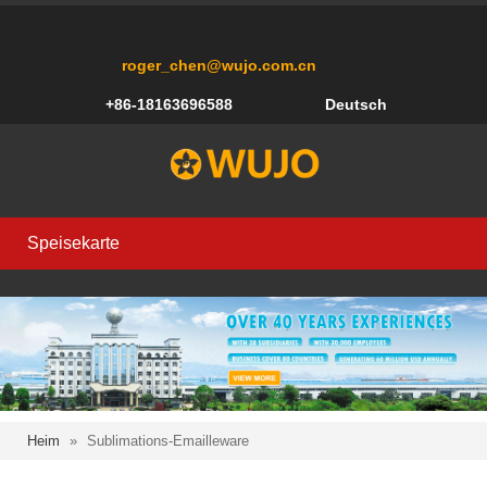
roger_chen@wujo.com.cn
+86-18163696588
Deutsch
Speisekarte
Heim
»
Sublimations-Emailleware