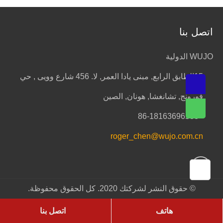
اتصل بنا
WUJO الدولية
15الطابق الرابع, مبنى يادا العمر, لا. 456 شارع وويى , حي
فورونج, تشانغشا, هونان, الصين
+86-18163696588
roger_chen@wujo.com.cn
© حقوق النشر لشركتك 2020. كل الحقوق محفوظة.
هاتف
اتصل بنا