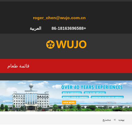
roger_chen@wujo.com.cn
+86-18163696588
العربية
قائمة طعام
بيت
»
مصنع