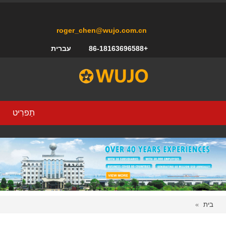
roger_chen@wujo.com.cn
+86-18163696588
עברית
תַפרִיט
בית
»