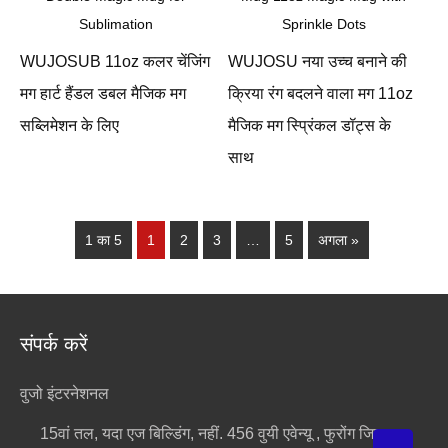
WUJOSUB 11oz कलर चेंजिंग
WUJOSU नया उच्च बनाने की
मग हार्ट हैंडल डबल मैजिक मग
क्रिया रंग बदलने वाला मग 11oz
सब्लिमेशन के लिए
मैजिक मग स्प्रिंकल डॉट्स के
साथ
1 का 5
1
2
3
…
5
अगला »
संपर्क करें
वुजो इंटरनेशनल
15वां तल, यदा एज बिल्डिंग, नहीं. 456 वुयी एवेन्यू , फुरोंग जिला,