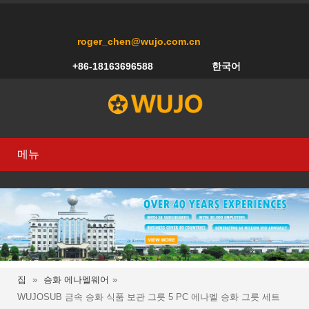
roger_chen@wujo.com.cn
+86-18163696588
한국어
메뉴
집
»
승화 에나멜웨어
»
WUJOSUB 금속 승화 식품 보관 그릇 5 PC 에나멜 승화 그릇 세트