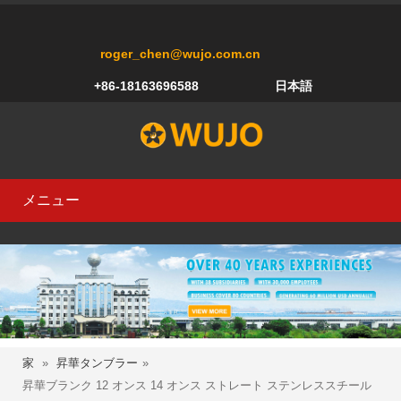
roger_chen@wujo.com.cn
+86-18163696588
日本語
メニュー
家
»
昇華タンブラー
»
昇華ブランク 12 オンス 14 オンス ストレート ステンレススチール