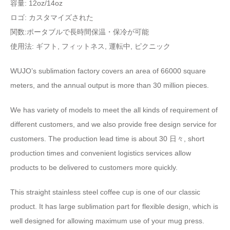
容量: 12
oz/14oz
ロゴ: カスタマイズされた
関数:ポータブルで長時間保温・保冷が可能
使用法: ギフト, フィットネス, 運転中, ピクニック
WUJO’s sublimation factory covers an area of
66000
square
meters
,
and the annual output is more than
30
million pieces
.
We has variety of models to meet the all kinds of requirement of
different customers
,
and we also provide free design service for
customers
.
The production lead time is about
30 日々,
short
production times and convenient logistics services allow
products to be delivered to customers more quickly
.
This straight stainless steel coffee cup is one of our classic
product
.
It has large sublimation part for flexible design
,
which is
well designed for allowing maximum use of your mug press
.